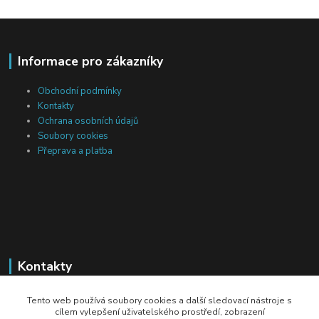
Informace pro zákazníky
Obchodní podmínky
Kontakty
Ochrana osobních údajů
Soubory cookies
Přeprava a platba
Kontakty
Michal Tranta
Tento web používá soubory cookies a další sledovací nástroje s
+420 777 217 687
cílem vylepšení uživatelského prostředí, zobrazení