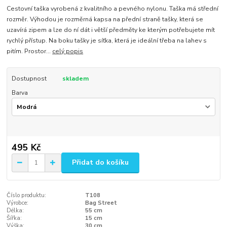
Cestovní taška vyrobená z kvalitního a pevného nylonu. Taška má střední
rozměr. Výhodou je rozměrná kapsa na přední straně tašky, která se
uzavírá zipem a lze do ní dát i větší předměty ke kterým potřebujete mít
rychlý přístup. Na boku tašky je síťka, která je ideální třeba na lahev s
pitím. Prostor...
celý popis
Dostupnost
skladem
Barva
495 Kč
Přidat do košíku
Číslo produktu:
T108
Výrobce:
Bag Street
Délka:
55 cm
Šířka:
15 cm
Výška:
30 cm