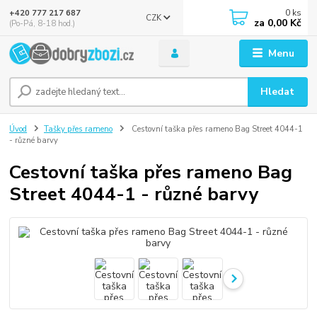
0
ks
+420 777 217 687
CZK
za
0,00 Kč
(Po-Pá, 8-18 hod.)
Menu
Hledat
Úvod
Tašky přes rameno
Cestovní taška přes rameno Bag Street 4044-1
- různé barvy
Cestovní taška přes rameno Bag
Street 4044-1 - různé barvy