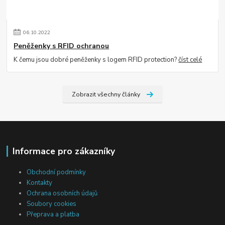
06
.
10
.
2022
Peněženky s RFID ochranou
K čemu jsou dobré peněženky s logem RFID protection?
číst celé
Zobrazit všechny články
Informace pro zákazníky
Obchodní podmínky
Kontakty
Ochrana osobních údajů
Soubory cookies
Přeprava a platba