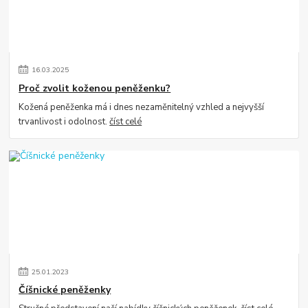
16
.
03
.
2025
Proč zvolit koženou peněženku?
Kožená peněženka má i dnes nezaměnitelný vzhled a nejvyšší
trvanlivost i odolnost.
číst celé
25
.
01
.
2023
Číšnické peněženky