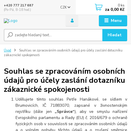
0
ks
+420 777 217 687
CZK
za
0,00 Kč
(Po-Pá, 8-18 hod.)
Menu
Hledat
Úvod
Souhlas se zpracováním osobních údajů pro účely zaslání dotazníku
zákaznické spokojenosti
Souhlas se zpracováním osobních
údajů pro účely zaslání dotazníku
zákaznické spokojenosti
Udělujete tímto souhlas Petře Hanákové, se sídlem v
Brumovicích, IČ 71883070, zapsané v živnostenským
rejstříku (dále jen
„Správce“
), aby ve smyslu nařízení
Evropského parlamentu a Rady (EU) č. 2016/679 o ochraně
fyzických osob v souvislosti se zpracováním osobních údajů
a o volném pohybu těchto údajů a o zrušení směrnice