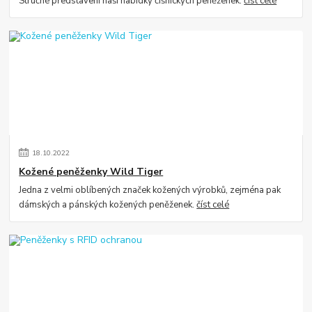
Stručné představení naší nabídky číšnických peněženek.
číst celé
18
.
10
.
2022
Kožené peněženky Wild Tiger
Jedna z velmi oblíbených značek kožených výrobků, zejména pak
dámských a pánských kožených peněženek.
číst celé