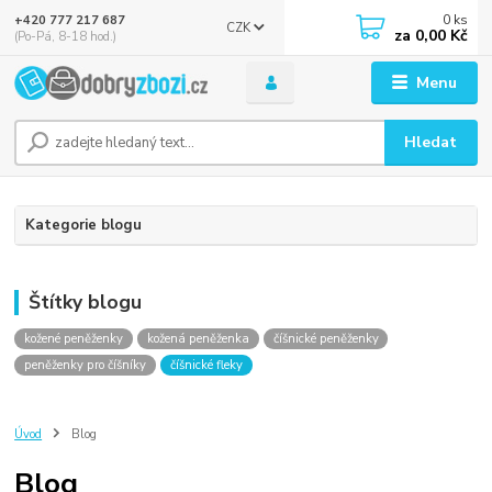
0
ks
+420 777 217 687
CZK
za
0,00 Kč
(Po-Pá, 8-18 hod.)
Menu
Hledat
Kategorie blogu
Štítky blogu
kožené peněženky
kožená peněženka
číšnické peněženky
peněženky pro číšníky
číšnické fleky
Úvod
Blog
Blog