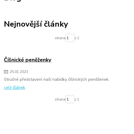
Nejnovější články
strana
z 1
Číšnické peněženky
25
.
01
.
2023
Stručné představení naší nabídky číšnických peněženek.
celý článek
strana
z 1