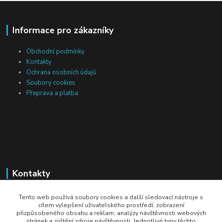
Informace pro zákazníky
Obchodní podmínky
Kontakty
Ochrana osobních údajů
Soubory cookies
Přeprava a platba
Kontakty
Michal Tranta
Tento web používá soubory cookies a další sledovací nástroje s
+420 777 217 687
cílem vylepšení uživatelského prostředí, zobrazení
přizpůsobeného obsahu a reklam, analýzy návštěvnosti webových
(Po-Pá, 8-18 hod.)
stránek a zjištění zdroje návštěvnosti. Jednotlivé typy těchto