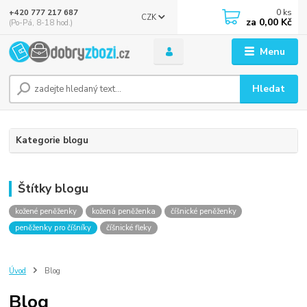
0
ks
+420 777 217 687
CZK
za
0,00 Kč
(Po-Pá, 8-18 hod.)
Menu
Hledat
Kategorie blogu
Štítky blogu
kožené peněženky
kožená peněženka
číšnické peněženky
peněženky pro číšníky
číšnické fleky
Úvod
Blog
Blog