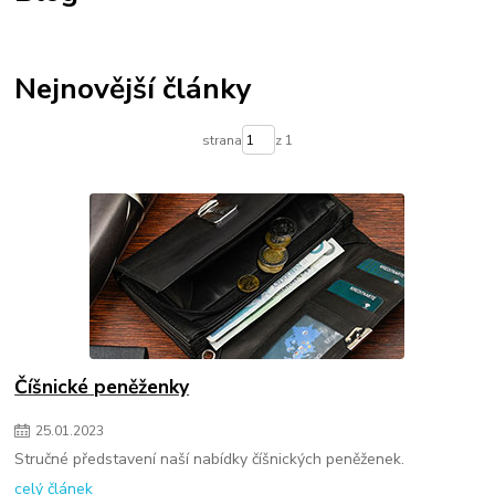
Nejnovější články
strana
z 1
Číšnické peněženky
25
.
01
.
2023
Stručné představení naší nabídky číšnických peněženek.
celý článek